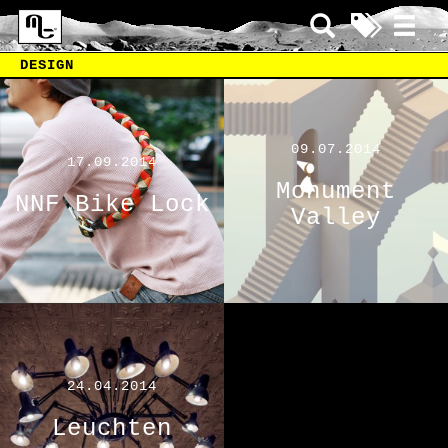
DESIGN
09.07.2014
17.09.2014
Monument
NNF Bike Lock
Valley
24.04.2014
Leuchten