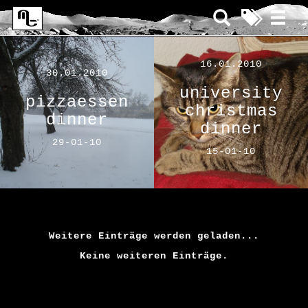
16.01.2010
30.01.2010
university
pizzaessen
christmas
dinner
dinner
29-01-10
15-01-10
Weitere Einträge werden geladen...
Keine weiteren Einträge.