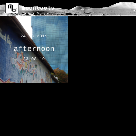
moontools
24.08.2019
afternoon
23-08-19