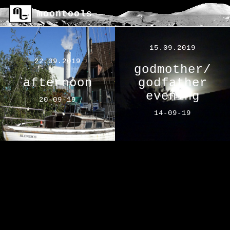
moontools
15.09.2019
22.09.2019
godmother/
afternoon
godfather
evening
20-09-19
14-09-19