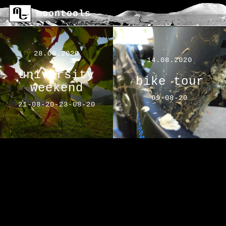
moontools
28.08.2020
14.08.2020
university
bike tour
weekend
09-08-20
21-08-20-23-08-20