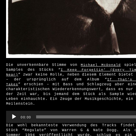
Die unverkennbare Stimme von
spiel
Michael McDonald
Samples des Stücks “
I Keep Forgettin’ (Every Ti
” zwar keine Rolle, neben diesem Element bietet 
Near)
– der ursprünglich auf dem Album “
If That’s
” erschien – mit Bass und Schlagzeug aber ein
Takes
charakteristischen Wiedererkennungswert, dass es nur 
der Zeit war, bis jemand dem Stück als Sample wie
Leben einhauchte. Ein Zeuge der Musikgeschichte, ein 
Meilenstein.
Audio-
Player
00:00
Die wohl bekannteste Verwendung des Tracks finde
Stück “Regulate” von Warren G & Nate Dogg. Als 
Sommer 1994 veröffentlicht wurde, schlug es ein