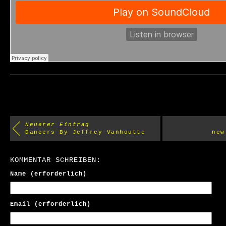
Neuerer Eintrag
Dancers By Jeffrey Vanhoutte
new
KOMMENTAR SCHREIBEN:
Name (erforderlich)
Email (erforderlich)